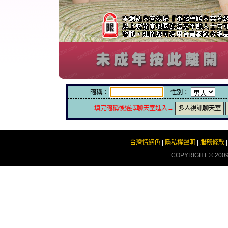
暱稱：
性別：
填完暱稱後選擇聊天室進入→
多人視訊聊天室
台灣情網色
|
隱私權聲明
|
服務條款
COPYRIGHT © 200